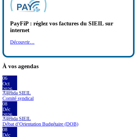
PayFiP : réglez vos factures du SIEIL sur
internet
Découvrir…
À vos agendas
06
Oct
2026
Agenda SIEIL
Comité syndical
08
Déc
2026
Agenda SIEIL
Débat d’Orientation Budgétaire (DOB)
08
Déc