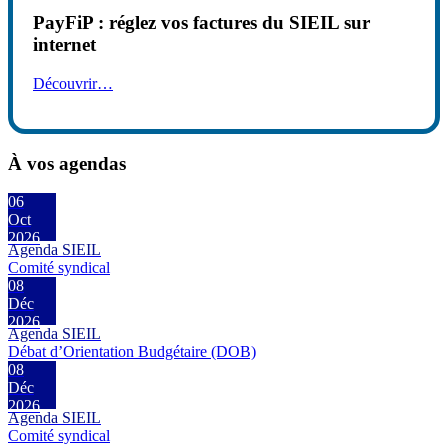
PayFiP : réglez vos factures du SIEIL sur
internet
Découvrir…
À vos agendas
06
Oct
2026
Agenda SIEIL
Comité syndical
08
Déc
2026
Agenda SIEIL
Débat d’Orientation Budgétaire (DOB)
08
Déc
2026
Agenda SIEIL
Comité syndical