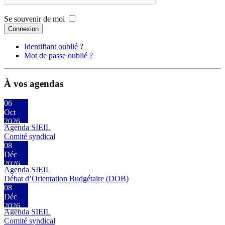
Se souvenir de moi
Connexion
Identifiant oublié ?
Mot de passe oublié ?
À vos agendas
06
Oct
2026
Agenda SIEIL
Comité syndical
08
Déc
2026
Agenda SIEIL
Débat d’Orientation Budgétaire (DOB)
08
Déc
2026
Agenda SIEIL
Comité syndical