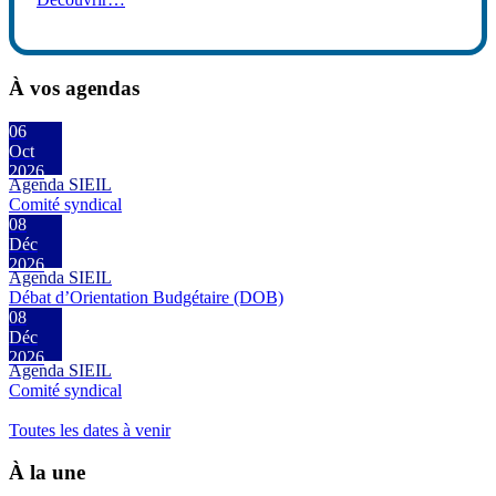
À vos agendas
06
Oct
2026
Agenda SIEIL
Comité syndical
08
Déc
2026
Agenda SIEIL
Débat d’Orientation Budgétaire (DOB)
08
Déc
2026
Agenda SIEIL
Comité syndical
Toutes les dates à venir
À la une