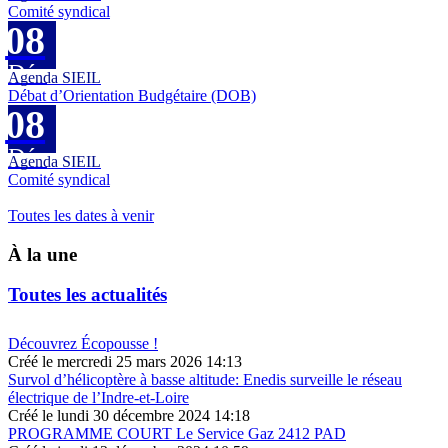
Comité syndical
2026
08
Déc
Agenda SIEIL
Débat d’Orientation Budgétaire (DOB)
2026
08
Déc
Agenda SIEIL
Comité syndical
2026
Toutes les dates à venir
À la une
Toutes les actualités
Découvrez Écopousse !
Créé le mercredi 25 mars 2026 14:13
Survol d’hélicoptère à basse altitude: Enedis surveille le réseau
électrique de l’Indre-et-Loire
Créé le lundi 30 décembre 2024 14:18
PROGRAMME COURT Le Service Gaz 2412 PAD