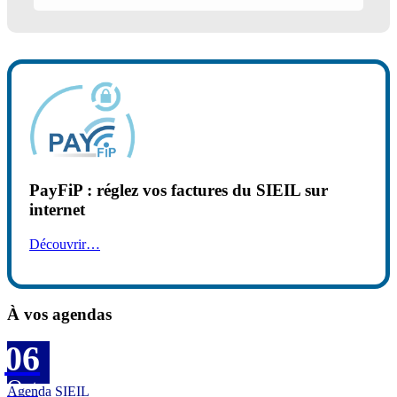
PayFiP : réglez vos factures du SIEIL sur
internet
Découvrir…
À vos agendas
06
Oct
Agenda SIEIL